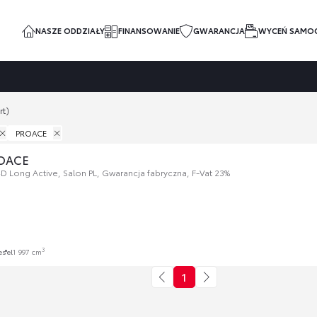
NASZE ODDZIAŁY
FINANSOWANIE
GWARANCJA
WYCEŃ SAMO
rt)
PROACE
ROACE
D Long Active, Salon PL, Gwarancja fabryczna, F-Vat 23%
3
esel
1 997 cm
1