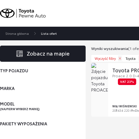
Strona główna
Lista ofert
Wyniki wyszukiwania
(1 ofe
Zobacz na mapie
Wyczyść filtry
Toyota
Toyota P
TYP POJAZDU
Proace 2.0 D-4
VAT 23%
MARKA
MODEL
W&J WIŚNIEWSKI
(NAJPIERW WYBIERZ MARKĘ)
2024
34 220 km
Di
PAKIETY WYPOSAŻENIA