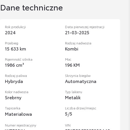
Dane techniczne
Rok produkcji
Data pierwszej rejestracji
2024
21-03-2025
Przebieg
Rodzaj nadwozia
15 633 km
Kombi
Pojemność silnika
Moc
1986 cm³
196 KM
Rodzaj paliwa
Skrzynia biegów
Hybryda
Automatyczna
Kolor nadwozia
Typ lakieru
Srebrny
Metalik
Tapicerka
Liczba drzwi/miejsc
5
/
5
Materiałowa
Numer rejestracyjny
VIN