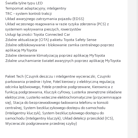
Światła tylne typu LED
Tempomat adaptacyjny, inteligentny
TRC - system kontroli trakcji
Układ awaryjnego zatrzymania pojazdu (EDSS)
Układ wczesnego reagowania w razie ryzyka zderzenia (PCS) z
systemem wykrywania pieszych, rowerzystów
Usługi łączności Toyota Connected Car
Zdalne aktualizacje (OTA) pakietu Toyota Safety Sense
Zdalne odblokowywanie i blokowanie zamka centralnego poprzez
aplikację MyToyota
Zdalne sterowanie klimatyzacją poprzez aplikację MyToyota
Zdalne uruchamianie świateł awaryjnych poprzez aplikację MyToyota
Pakiet Tech (Czujnik deszczu i inteligentne wycieraczki, Czujniki
parkowania przednie i tylne, Fotel kierowcy z elektryczną regulacją
odcinka lędźwiowego, Fotele przednie podgrzewane, Kierownica z
funkcją podgrzewania, Kluczyk cyfrowy, Lusterka zewnętrzne składane
elektrycznie, Lusterko wsteczne elektrochromatyczne (przyciemniające
się), Stacja do bezprzewodowego ładowania telefonu w konsoli
centralnej, System bezkluczykowego dostepu do samochodu
(Inteligentny kluczyk), System bezkluczykowego dostępu do
samochodu (Inteligentny kluczyk), Układ detekcji przeszkód (ICS),
Wycieraczki podgrzewane przedniej szyby)