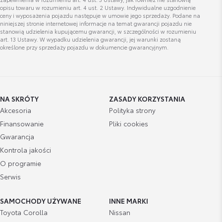
opisu towaru w rozumieniu art. 4 ust. 2 Ustawy. Indywidualne uzgodnienie
ceny i wyposażenia pojazdu następuje w umowie jego sprzedaży. Podane na
niniejszej stronie internetowej informacje na temat gwarancji pojazdu nie
stanowią udzielenia kupującemu gwarancji, w szczególności w rozumieniu
art. 13 Ustawy. W wypadku udzielenia gwarancji, jej warunki zostaną
określone przy sprzedaży pojazdu w dokumencie gwarancyjnym.
NA SKRÓTY
ZASADY KORZYSTANIA
Akcesoria
Polityka strony
Finansowanie
Pliki cookies
Gwarancja
Kontrola jakości
O programie
Serwis
SAMOCHODY UŻYWANE
INNE MARKI
Toyota Corolla
Nissan