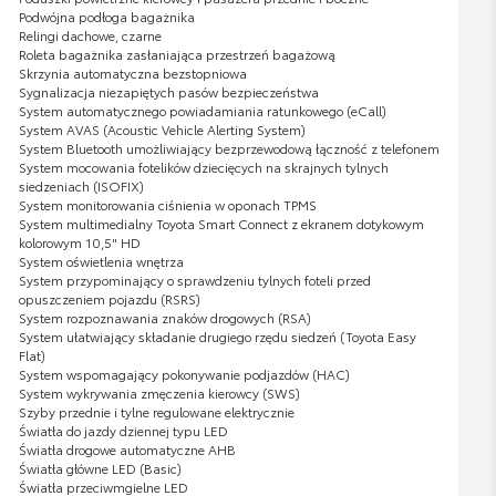
Podwójna podłoga bagażnika
Relingi dachowe, czarne
Roleta bagażnika zasłaniająca przestrzeń bagażową
Skrzynia automatyczna bezstopniowa
Sygnalizacja niezapiętych pasów bezpieczeństwa
System automatycznego powiadamiania ratunkowego (eCall)
System AVAS (Acoustic Vehicle Alerting System)
System Bluetooth umożliwiający bezprzewodową łączność z telefonem
System mocowania fotelików dziecięcych na skrajnych tylnych
siedzeniach (ISOFIX)
System monitorowania ciśnienia w oponach TPMS
System multimedialny Toyota Smart Connect z ekranem dotykowym
kolorowym 10,5" HD
System oświetlenia wnętrza
System przypominający o sprawdzeniu tylnych foteli przed
opuszczeniem pojazdu (RSRS)
System rozpoznawania znaków drogowych (RSA)
System ułatwiający składanie drugiego rzędu siedzeń (Toyota Easy
Flat)
System wspomagający pokonywanie podjazdów (HAC)
System wykrywania zmęczenia kierowcy (SWS)
Szyby przednie i tylne regulowane elektrycznie
Światła do jazdy dziennej typu LED
Światła drogowe automatyczne AHB
Światła główne LED (Basic)
Światła przeciwmgielne LED