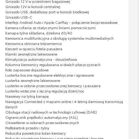
Gniazdo 12 V w przestrzeni bagażowej
Gniazdo 12V w konsoli centralnej
Gniazdo USB, dodatkowy port w konsoli środkowej
Gniazdo USB-C
Interfejs Android Auto i Apple CarPlay - połączenie bezprzewodowe
Kamera cofania ze statycznymi liniami pomocniczymi
Kanapa tylna składana, dzielona 60/40
Kierownica multifunkcyjna z obsługą systemów multimedialnych
Kierownica skórzana trójramienna
Kieszeń w oparciu fotela pasażera
Klamki zewnętrzne lakierowane
Klimatyzacja automatyczna - dwustrefowa
Kolumna kierownicy regulowana w dwóch płaszczyznach
Koło zapasowe dojazdowe
Lusterka boczne regulowane elektrycznie i ogrzewane
Lusterka zewnętrzne lakierowane
Lusterko w osłonie przeciwsłonecznej kierowcy i pasażera
Lusterko wsteczne z ręczną regulacją dzień/noc
Nawiewy na tylną kanapę
Nawigacja Connected z mapami online i 4-letnią darmową transmisją
danych
Obsługa stacji radiowych w technologii cyfrowej (DAB)
Ogranicznik prędkości automatyczny (ASL)
Oświetlenie w osłonach przeciwsłonecznych
Podłokietnik przedni i tylny
Poduszka powietrzna kolan kierowcy
Poduszki powietrzne kierowcy i pasażera przednie i boczne