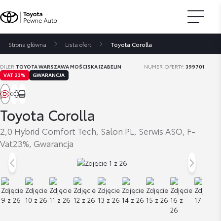
Strona główna
Lista ofert
Toyota Corolla
DILER
TOYOTA WARSZAWA MOŚCISKA IZABELIN
NUMER OFERTY:
399701
VAT 23%
GWARANCJA
Toyota Corolla
2,0 Hybrid Comfort Tech, Salon PL, Serwis ASO, F-
Vat23%, Gwarancja