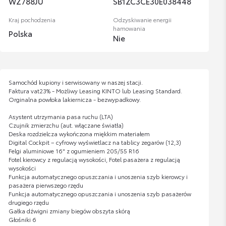
WZ788JU
SB1ZC3CE30E038448
Kraj pochodzenia
Odzyskiwanie energii
hamowania
Polska
Nie
Samochód kupiony i serwisowany w naszej stacji.
Faktura vat23% - Możliwy Leasing KINTO lub Leasing Standard.
Orginalna powłoka lakiernicza - bezwypadkowy.
Asystent utrzymania pasa ruchu (LTA)
Czujnik zmierzchu (aut. włączane światła)
Deska rozdzielcza wykończona miękkim materiałem
Digital Cockpit – cyfrowy wyświetlacz na tablicy zegarów (12,3)
Felgi aluminiowe 16" z ogumieniem 205/55 R16
Fotel kierowcy z regulacją wysokości, Fotel pasażera z regulacją
wysokości
Funkcja automatycznego opuszczania i unoszenia szyb kierowcy i
pasażera pierwszego rzędu
Funkcja automatycznego opuszczania i unoszenia szyb pasażerów
drugiego rzędu
Gałka dźwigni zmiany biegów obszyta skórą
Głośniki 6