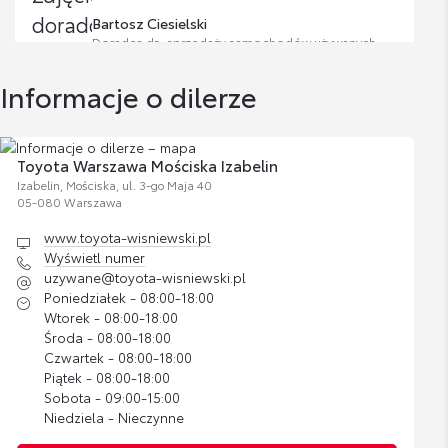
Bartosz Ciesielski
Dywaniki welurowe
Doradca ds. sprzedaży samochodów używanych
Cena brutto
Zobacz szczegóły
485,04 zł
Informacje o dilerze
Wyświetl numer
uzywane@toyota-wisniewski.pl
Owiewki szyb bocznych - przednie
Cena brutto
Toyota Warszawa Mościska Izabelin
Zobacz szczegóły
554,21 zł
Izabelin, Mościska, ul. 3-go Maja 40
05-080 Warszawa
www.toyota-wisniewski.pl
Nakrętki antykradzieżowe - chromowane
KLAUDIA KRAUZE
Wyświetl numer
SPEC DS. LEASINGÓW, KREDYTÓW I UBEZPIECZEŃ
Cena brutto
uzywane@toyota-wisniewski.pl
Zobacz szczegóły
332,81 zł
Poniedziałek - 08:00-18:00
Wtorek - 08:00-18:00
Wyświetl numer
Środa - 08:00-18:00
Nakrętki antykradzieżowe - krótkie czarne
KLAUDIA.KRAUZE@TOYOTA-WISNIEWSKI.PL
Czwartek - 08:00-18:00
Piątek - 08:00-18:00
Cena brutto
Zobacz szczegóły
393,24 zł
Sobota - 09:00-15:00
Niedziela - Nieczynne