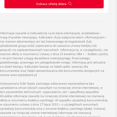
Zestaw kosmetyków samochodowych
Zobacz ofertę dilera
Marcin Wencławiak
Toyoty
Specjalista ds. sprzedaży
Cena brutto
Zobacz szczegóły
200,37 zł
Wyświetl numer
Informacje zawarte w kalkulatorze są to dane orientacyjne, przykładowe i
uzywane@toyota-wisniewski.pl
Bagażnik rowerowy na hak VeloCompact -
mają charakter niewiążący. Kalkulator służy wyłącznie celom informacyjnym i
2 rowery
nie stanowi rekomendacji ani też kierowanego do kogokolwiek (lub
jakiejkolwiek grupy osób) zaproszenia do zawarcia umowy kredytu lub
Cena brutto
pożyczki na zaprezentowanych warunkach. Informacja ta, w szczególności, nie
Zobacz szczegóły
2 837,07 zł
stanowi oferty w rozumieniu Ustawy z dnia 23 kwietnia 1964 r. – Kodeks cywilny
i nie jest również usługą doradztwa inwestycyjnego, finansowego,
podatkowego, prawnego ani jakiegokolwiek innego. Informacja jest aktualna
Bartłomiej Ziółek
na dzień bieżący. Kalkulator bazuje na Tabeli opłat i prowizji dla
Bagażnik rowerowy na hak VeloCompact -
konsumentów oraz Tabeli oprocentowania dla konsumentów dostępnych na
Specjalista ds. sprzedaży samochodów nowych
3 rowery
stronie www.toyotabank.pl
Cena brutto
Autoryzowany Diler Toyoty zastrzega sobie prawo wprowadzenia bez
Zobacz szczegóły
3 287,38 zł
uprzedzenia zmian danych zawartych na niniejszej stronie internetowej, w
Wyświetl numer
tym parametrów technicznych, wyposażenia, cen i specyfikacji pojazdów.
bartlomiej.ziolek@toyota-wisniewski.pl
Wszelkie informacje zawarte na niniejszej stronie internetowej nie stanowią
oferty w rozumieniu Kodeksu cywilnego. W wypadku sprzedaży konsumenckiej
w rozumieniu ustawy z dnia 27 lipca 2002 r. o szczególnych warunkach
sprzedaży konsumenckiej oraz o zmianie Kodeksu cywilnego (dalej: Ustawa),
zawarte na niniejszej stronie internetowej informacje nie stanowią
zapewnienia w rozumieniu art. 4 ust. 3 Ustawy, jak również nie stanowią