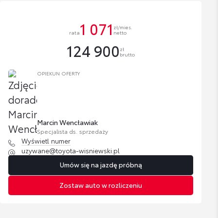
1 071
zł/mies.
rata
netto
124 900
zł
brutto
OPIEKUN OFERTY
Marcin Wencławiak
Specjalista ds. sprzedaży
Wyświetl numer
uzywane@toyota-wisniewski.pl
Umów się na jazdę próbną
Zostaw auto w rozliczeniu