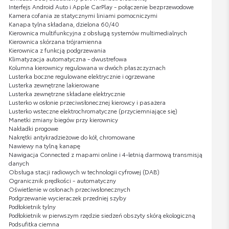
Interfejs Android Auto i Apple CarPlay - połączenie bezprzewodowe
Kamera cofania ze statycznymi liniami pomocniczymi
Kanapa tylna składana, dzielona 60/40
Kierownica multifunkcyjna z obsługą systemów multimedialnych
Kierownica skórzana trójramienna
Kierownica z funkcją podgrzewania
Klimatyzacja automatyczna - dwustrefowa
Kolumna kierownicy regulowana w dwóch płaszczyznach
Lusterka boczne regulowane elektrycznie i ogrzewane
Lusterka zewnętrzne lakierowane
Lusterka zewnętrzne składane elektrycznie
Lusterko w osłonie przeciwsłonecznej kierowcy i pasażera
Lusterko wsteczne elektrochromatyczne (przyciemniające się)
Manetki zmiany biegów przy kierownicy
Nakładki progowe
Nakrętki antykradzieżowe do kół, chromowane
Nawiewy na tylną kanapę
Nawigacja Connected z mapami online i 4-letnią darmową transmisją
danych
Obsługa stacji radiowych w technologii cyfrowej (DAB)
Ogranicznik prędkości - automatyczny
Oświetlenie w osłonach przeciwsłonecznych
Podgrzewanie wycieraczek przedniej szyby
Podłokietnik tylny
Podłokietnik w pierwszym rzędzie siedzeń obszyty skórą ekologiczną
Podsufitka ciemna