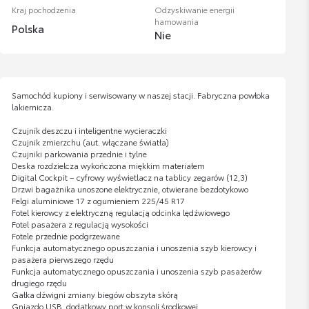
Kraj pochodzenia
Odzyskiwanie energii
hamowania
Polska
Nie
Samochód kupiony i serwisowany w naszej stacji. Fabryczna powłoka
lakiernicza.
Czujnik deszczu i inteligentne wycieraczki
Czujnik zmierzchu (aut. włączane światła)
Czujniki parkowania przednie i tylne
Deska rozdzielcza wykończona miękkim materiałem
Digital Cockpit – cyfrowy wyświetlacz na tablicy zegarów (12,3)
Drzwi bagażnika unoszone elektrycznie, otwierane bezdotykowo
Felgi aluminiowe 17 z ogumieniem 225/45 R17
Fotel kierowcy z elektryczną regulacją odcinka lędźwiowego
Fotel pasażera z regulacją wysokości
Fotele przednie podgrzewane
Funkcja automatycznego opuszczania i unoszenia szyb kierowcy i
pasażera pierwszego rzędu
Funkcja automatycznego opuszczania i unoszenia szyb pasażerów
drugiego rzędu
Gałka dźwigni zmiany biegów obszyta skórą
Gniazdo USB, dodatkowy port w konsoli środkowej