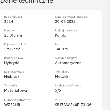
Rok produkcji
Data pierwszej rejestracji
2024
20-01-2025
Przebieg
Rodzaj nadwozia
25 015 km
Kombi
Pojemność silnika
Moc
1798 cm³
140 KM
Rodzaj paliwa
Skrzynia biegów
Hybryda
Automatyczna
Kolor nadwozia
Typ lakieru
Niebieski
Metalik
Tapicerka
Liczba drzwi/miejsc
5
/
5
Materiałowa
Numer rejestracyjny
VIN
WZ221JR
SB1ZB3AE40E173136