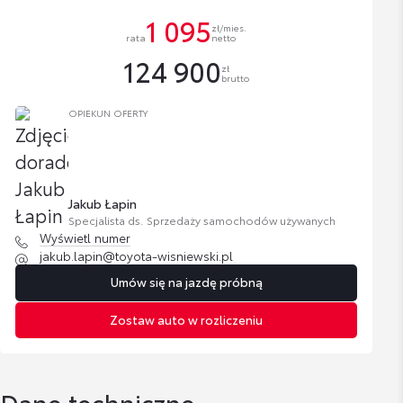
1 095
zł/mies.
rata
netto
124 900
zł
brutto
OPIEKUN OFERTY
Jakub Łapin
Specjalista ds. Sprzedaży samochodów używanych
Wyświetl numer
jakub.lapin@toyota-wisniewski.pl
Umów się na jazdę próbną
Zostaw auto w rozliczeniu
Dane techniczne