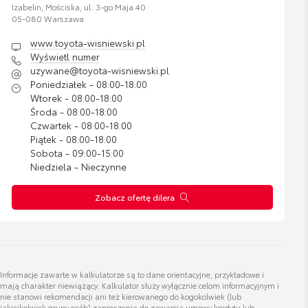
554,21 zł
Izabelin, Mościska, ul. 3-go Maja 40
05-080 Warszawa
www.toyota-wisniewski.pl
Nakrętki antykradzieżowe - chromowane
KLAUDIA KRAUZE
Wyświetl numer
SPEC DS. LEASINGÓW, KREDYTÓW I UBEZPIECZEŃ
Cena brutto
uzywane@toyota-wisniewski.pl
Zobacz szczegóły
332,81 zł
Poniedziałek - 08:00-18:00
Wtorek - 08:00-18:00
Wyświetl numer
Środa - 08:00-18:00
Nakrętki antykradzieżowe - krótkie czarne
KLAUDIA.KRAUZE@TOYOTA-WISNIEWSKI.PL
Czwartek - 08:00-18:00
Piątek - 08:00-18:00
Cena brutto
Zobacz szczegóły
393,24 zł
Sobota - 09:00-15:00
Niedziela - Nieczynne
Zestaw kosmetyków samochodowych
Zobacz ofertę dilera
Marcin Wencławiak
Toyoty
Specjalista ds. sprzedaży
Cena brutto
Zobacz szczegóły
200,37 zł
Wyświetl numer
Informacje zawarte w kalkulatorze są to dane orientacyjne, przykładowe i
uzywane@toyota-wisniewski.pl
Bagażnik rowerowy na hak VeloCompact -
mają charakter niewiążący. Kalkulator służy wyłącznie celom informacyjnym i
2 rowery
nie stanowi rekomendacji ani też kierowanego do kogokolwiek (lub
jakiejkolwiek grupy osób) zaproszenia do zawarcia umowy kredytu lub