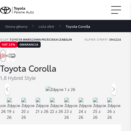
Strona główna
Lista ofert
Toyota Corolla
DILER
TOYOTA WARSZAWA MOŚCISKA IZABELIN
NUMER OFERTY:
394224
VAT 23%
GWARANCJA
Toyota Corolla
1,8 Hybrid Style