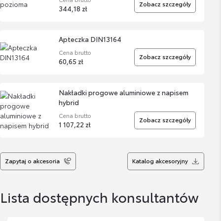
Zobacz szczegóły
344,18 zł
Apteczka DIN13164
Cena brutto
Zobacz szczegóły
60,65 zł
Nakładki progowe aluminiowe z napisem
hybrid
Cena brutto
Zobacz szczegóły
1 107,22 zł
Dywaniki gumowe
Zapytaj o akcesoria
Katalog akcesoryjny
Cena brutto
Zobacz szczegóły
382,12 zł
Lista dostępnych konsultantów
Wykładzina bagażnika (wysoka podłoga)