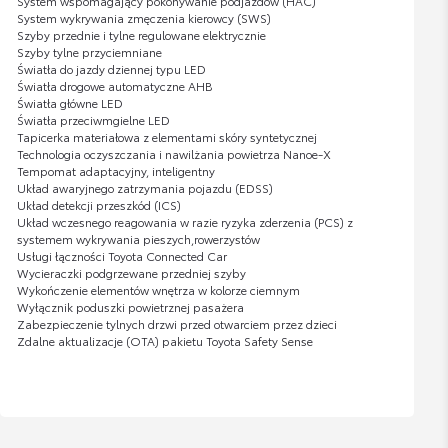
System wspomagający pokonywanie podjazdów (HAC)
System wykrywania zmęczenia kierowcy (SWS)
Szyby przednie i tylne regulowane elektrycznie
Szyby tylne przyciemniane
Światła do jazdy dziennej typu LED
Światła drogowe automatyczne AHB
Światła główne LED
Światła przeciwmgielne LED
Tapicerka materiałowa z elementami skóry syntetycznej
Technologia oczyszczania i nawilżania powietrza Nanoe-X
Tempomat adaptacyjny, inteligentny
Układ awaryjnego zatrzymania pojazdu (EDSS)
Układ detekcji przeszkód (ICS)
Układ wczesnego reagowania w razie ryzyka zderzenia (PCS) z
systemem wykrywania pieszych,rowerzystów
Usługi łączności Toyota Connected Car
Wycieraczki podgrzewane przedniej szyby
Wykończenie elementów wnętrza w kolorze ciemnym
Wyłącznik poduszki powietrznej pasażera
Zabezpieczenie tylnych drzwi przed otwarciem przez dzieci
Zdalne aktualizacje (OTA) pakietu Toyota Safety Sense