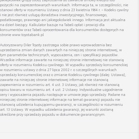
Cena brutto
pożyczki na zaprezentowanych warunkach. Informacja ta, w szczególności, nie
Zobacz szczegóły
2 837,07 zł
stanowi oferty w rozumieniu Ustawy z dnia 23 kwietnia 1964 r. – Kodeks cywilny
i nie jest również usługą doradztwa inwestycyjnego, finansowego,
podatkowego, prawnego ani jakiegokolwiek innego. Informacja jest aktualna
Bartłomiej Ziółek
na dzień bieżący. Kalkulator bazuje na Tabeli opłat i prowizji dla
Bagażnik rowerowy na hak VeloCompact -
konsumentów oraz Tabeli oprocentowania dla konsumentów dostępnych na
Specjalista ds. sprzedaży samochodów nowych
3 rowery
stronie www.toyotabank.pl
Cena brutto
Autoryzowany Diler Toyoty zastrzega sobie prawo wprowadzenia bez
Zobacz szczegóły
3 287,38 zł
uprzedzenia zmian danych zawartych na niniejszej stronie internetowej, w
Wyświetl numer
tym parametrów technicznych, wyposażenia, cen i specyfikacji pojazdów.
bartlomiej.ziolek@toyota-wisniewski.pl
Wszelkie informacje zawarte na niniejszej stronie internetowej nie stanowią
oferty w rozumieniu Kodeksu cywilnego. W wypadku sprzedaży konsumenckiej
w rozumieniu ustawy z dnia 27 lipca 2002 r. o szczególnych warunkach
sprzedaży konsumenckiej oraz o zmianie Kodeksu cywilnego (dalej: Ustawa),
zawarte na niniejszej stronie internetowej informacje nie stanowią
zapewnienia w rozumieniu art. 4 ust. 3 Ustawy, jak również nie stanowią
opisu towaru w rozumieniu art. 4 ust. 2 Ustawy. Indywidualne uzgodnienie
ceny i wyposażenia pojazdu następuje w umowie jego sprzedaży. Podane na
niniejszej stronie internetowej informacje na temat gwarancji pojazdu nie
stanowią udzielenia kupującemu gwarancji, w szczególności w rozumieniu
art. 13 Ustawy. W wypadku udzielenia gwarancji, jej warunki zostaną
określone przy sprzedaży pojazdu w dokumencie gwarancyjnym.