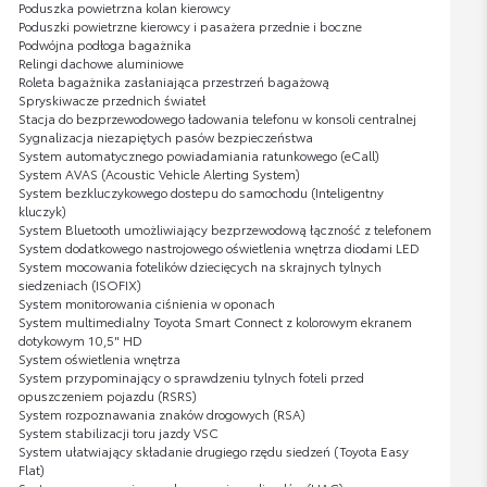
Poduszka powietrzna kolan kierowcy
Poduszki powietrzne kierowcy i pasażera przednie i boczne
Podwójna podłoga bagażnika
Relingi dachowe aluminiowe
Roleta bagażnika zasłaniająca przestrzeń bagażową
Spryskiwacze przednich świateł
Stacja do bezprzewodowego ładowania telefonu w konsoli centralnej
Sygnalizacja niezapiętych pasów bezpieczeństwa
System automatycznego powiadamiania ratunkowego (eCall)
System AVAS (Acoustic Vehicle Alerting System)
System bezkluczykowego dostepu do samochodu (Inteligentny
kluczyk)
System Bluetooth umożliwiający bezprzewodową łączność z telefonem
System dodatkowego nastrojowego oświetlenia wnętrza diodami LED
System mocowania fotelików dziecięcych na skrajnych tylnych
siedzeniach (ISOFIX)
System monitorowania ciśnienia w oponach
System multimedialny Toyota Smart Connect z kolorowym ekranem
dotykowym 10,5" HD
System oświetlenia wnętrza
System przypominający o sprawdzeniu tylnych foteli przed
opuszczeniem pojazdu (RSRS)
System rozpoznawania znaków drogowych (RSA)
System stabilizacji toru jazdy VSC
System ułatwiający składanie drugiego rzędu siedzeń (Toyota Easy
Flat)