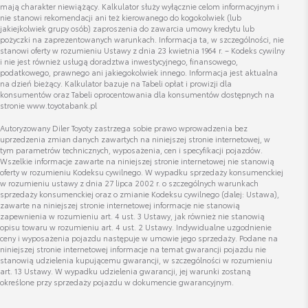
uzywane@toyota-wisniewski.pl
mają charakter niewiążący. Kalkulator służy wyłącznie celom informacyjnym i
nie stanowi rekomendacji ani też kierowanego do kogokolwiek (lub
jakiejkolwiek grupy osób) zaproszenia do zawarcia umowy kredytu lub
pożyczki na zaprezentowanych warunkach. Informacja ta, w szczególności, nie
stanowi oferty w rozumieniu Ustawy z dnia 23 kwietnia 1964 r. – Kodeks cywilny
i nie jest również usługą doradztwa inwestycyjnego, finansowego,
podatkowego, prawnego ani jakiegokolwiek innego. Informacja jest aktualna
Bartłomiej Ziółek
na dzień bieżący. Kalkulator bazuje na Tabeli opłat i prowizji dla
konsumentów oraz Tabeli oprocentowania dla konsumentów dostępnych na
Specjalista ds. sprzedaży samochodów nowych
stronie www.toyotabank.pl
Autoryzowany Diler Toyoty zastrzega sobie prawo wprowadzenia bez
uprzedzenia zmian danych zawartych na niniejszej stronie internetowej, w
Wyświetl numer
tym parametrów technicznych, wyposażenia, cen i specyfikacji pojazdów.
bartlomiej.ziolek@toyota-wisniewski.pl
Wszelkie informacje zawarte na niniejszej stronie internetowej nie stanowią
oferty w rozumieniu Kodeksu cywilnego. W wypadku sprzedaży konsumenckiej
w rozumieniu ustawy z dnia 27 lipca 2002 r. o szczególnych warunkach
sprzedaży konsumenckiej oraz o zmianie Kodeksu cywilnego (dalej: Ustawa),
zawarte na niniejszej stronie internetowej informacje nie stanowią
zapewnienia w rozumieniu art. 4 ust. 3 Ustawy, jak również nie stanowią
opisu towaru w rozumieniu art. 4 ust. 2 Ustawy. Indywidualne uzgodnienie
ceny i wyposażenia pojazdu następuje w umowie jego sprzedaży. Podane na
niniejszej stronie internetowej informacje na temat gwarancji pojazdu nie
stanowią udzielenia kupującemu gwarancji, w szczególności w rozumieniu
art. 13 Ustawy. W wypadku udzielenia gwarancji, jej warunki zostaną
określone przy sprzedaży pojazdu w dokumencie gwarancyjnym.