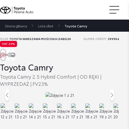
Strona główna
Lista ofert
Toyota Camry
DILER
TOYOTA WARSZAWA MOŚCISKA IZABELIN
NUMER OFERTY:
399954
VAT 23%
Toyota Camry
Toyota Camry 2.5 Hybrid Comfort | OD RĘKI |
WYPRZEDAŻ | FV23%