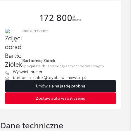
172 800
zł
brutto
OPIEKUN OFERTY
Bartłomiej Ziółek
Specjalista ds. sprzedaży samochodów nowych
Wyświetl numer
bartlomiej.ziolek@toyota-wisniewski.pl
Umów się na jazdę próbną
Zostaw auto w rozliczeniu
Dane techniczne