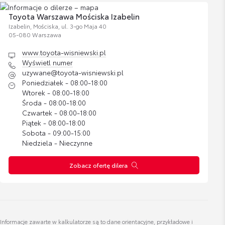
Toyota Warszawa Mościska Izabelin
Izabelin, Mościska, ul. 3-go Maja 40
05-080 Warszawa
www.toyota-wisniewski.pl
KLAUDIA KRAUZE
Wyświetl numer
SPEC DS. LEASINGÓW, KREDYTÓW I UBEZPIECZEŃ
uzywane@toyota-wisniewski.pl
Poniedziałek - 08:00-18:00
Wtorek - 08:00-18:00
Wyświetl numer
Środa - 08:00-18:00
KLAUDIA.KRAUZE@TOYOTA-WISNIEWSKI.PL
Czwartek - 08:00-18:00
Piątek - 08:00-18:00
Sobota - 09:00-15:00
Niedziela - Nieczynne
Zobacz ofertę dilera
Marcin Wencławiak
Specjalista ds. sprzedaży
Wyświetl numer
Informacje zawarte w kalkulatorze są to dane orientacyjne, przykładowe i