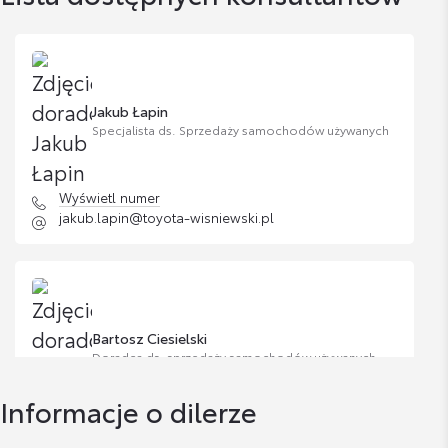
Jakub Łapin
Specjalista ds. Sprzedaży samochodów używanych
Wyświetl numer
jakub.lapin@toyota-wisniewski.pl
Bartosz Ciesielski
Doradca ds. sprzedaży samochodów używanych
Informacje o dilerze
Wyświetl numer
uzywane@toyota-wisniewski.pl