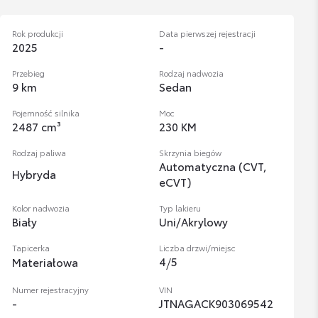
Rok produkcji
Data pierwszej rejestracji
2025
-
Przebieg
Rodzaj nadwozia
9 km
Sedan
Pojemność silnika
Moc
2487 cm³
230 KM
Rodzaj paliwa
Skrzynia biegów
Automatyczna (CVT,
Hybryda
eCVT)
Kolor nadwozia
Typ lakieru
Biały
Uni/Akrylowy
Tapicerka
Liczba drzwi/miejsc
4
/
5
Materiałowa
Numer rejestracyjny
VIN
-
JTNAGACK903069542