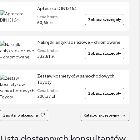
Apteczka DIN13164
Cena brutto
Zobacz szczegóły
60,65 zł
Nakrętki antykradzieżowe - chromowane
Cena brutto
Zobacz szczegóły
332,81 zł
Zestaw kosmetyków samochodowych
Toyoty
Cena brutto
Zobacz szczegóły
200,37 zł
Zapytaj o akcesoria
Katalog akcesoryjny
Lista dostępnych konsultantów