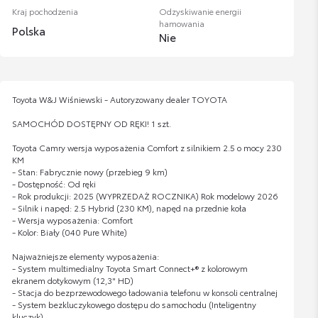
Kraj pochodzenia
Odzyskiwanie energii
hamowania
Polska
Nie
Toyota W&J Wiśniewski - Autoryzowany dealer TOYOTA
SAMOCHÓD DOSTĘPNY OD RĘKI! 1 szt.
Toyota Camry wersja wyposażenia Comfort z silnikiem 2.5 o mocy 230
KM
- Stan: Fabrycznie nowy (przebieg 9 km)
- Dostępność: Od ręki
- Rok produkcji: 2025 (WYPRZEDAŻ ROCZNIKA) Rok modelowy 2026
- Silnik i napęd: 2.5 Hybrid (230 KM), napęd na przednie koła
- Wersja wyposażenia: Comfort
- Kolor: Biały (040 Pure White)
Najważniejsze elementy wyposażenia:
- System multimedialny Toyota Smart Connect+® z kolorowym
ekranem dotykowym (12,3" HD)
- Stacja do bezprzewodowego ładowania telefonu w konsoli centralnej
- System bezkluczykowego dostępu do samochodu (Inteligentny
kluczyk)