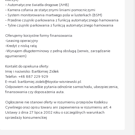
- Automatyczne światła drogowe (AHB)
- Kamera cofania ze statycznymi liniami pomocniczymi
- System monitorowania martwego pola w lusterkach (BSM)
- Przednie czujniki parkowania z funkcją automatycznego hamowania
- Tylne czujniki parkowania z funkcją automatycznego hamowania
Oferujemy korzystne formy finansowania:
-Leasing operacyjny
-Kredyt z niską ratą
-Wynajem długoterminowy z pełną obsługą (serwis, zarządzanie
ogumieniem)
Kontakt do opiekuna oferty:
Imię i nazwisko: Bartłomiej Ziółek
Telefon: +48 887 229 929
E-mail: bartlomiej.ziolek@toyota-wisniewski.pl
Odpowiem na wszelkie pytania odnośnie samochodu, ubezpieczenia,
finansowania czy doposażenia auta.
Ogłoszenie nie stanowi oferty w rozumieniu przepisów Kodeksu
Cywilnego oraz opisu towaru ani zapewnienia w rozumieniu art. 4
Ustawy z dnia 27 lipca 2002 roku o szczególnych warunkach
sprzedaży konsumenckiej