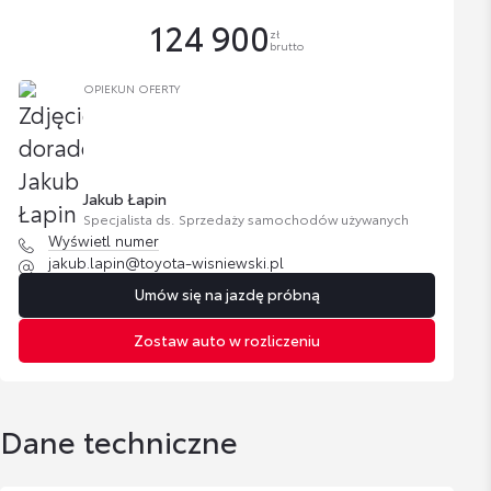
124 900
zł
brutto
OPIEKUN OFERTY
Jakub Łapin
Specjalista ds. Sprzedaży samochodów używanych
Wyświetl numer
jakub.lapin@toyota-wisniewski.pl
Umów się na jazdę próbną
Zostaw auto w rozliczeniu
Dane techniczne