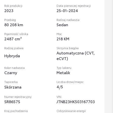
Rok produkcji
Data pierwszej rejestracji
2023
25-01-2024
Przebieg
Rodzaj nadwozia
80 208 km
Sedan
Pojemność silnika
Moc
2487 cm³
218 KM
Rodzaj paliwa
Skrzynia biegów
Automatyczna (CVT,
Hybryda
eCVT)
Kolor nadwozia
Typ lakieru
Czarny
Metalik
Tapicerka
Liczba drzwi/miejsc
4
/
5
Skórzana
Numer rejestracyjny
VIN
SR8657S
JTNB23HK503167703
Kraj pochodzenia
Odzyskiwanie energii