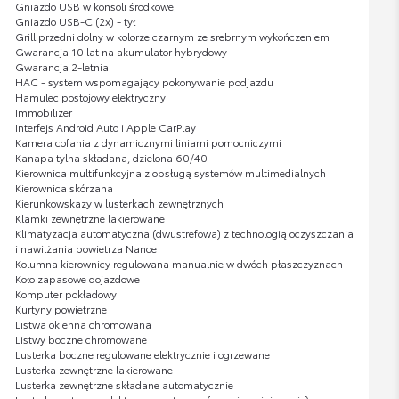
Gniazdo USB w konsoli środkowej
Gniazdo USB-C (2x) - tył
Grill przedni dolny w kolorze czarnym ze srebrnym wykończeniem
Gwarancja 10 lat na akumulator hybrydowy
Gwarancja 2-letnia
HAC - system wspomagający pokonywanie podjazdu
Hamulec postojowy elektryczny
Immobilizer
Interfejs Android Auto i Apple CarPlay
Kamera cofania z dynamicznymi liniami pomocniczymi
Kanapa tylna składana, dzielona 60/40
Kierownica multifunkcyjna z obsługą systemów multimedialnych
Kierownica skórzana
Kierunkowskazy w lusterkach zewnętrznych
Klamki zewnętrzne lakierowane
Klimatyzacja automatyczna (dwustrefowa) z technologią oczyszczania
i nawilżania powietrza Nanoe
Kolumna kierownicy regulowana manualnie w dwóch płaszczyznach
Koło zapasowe dojazdowe
Komputer pokładowy
Kurtyny powietrzne
Listwa okienna chromowana
Listwy boczne chromowane
Lusterka boczne regulowane elektrycznie i ogrzewane
Lusterka zewnętrzne lakierowane
Lusterka zewnętrzne składane automatycznie