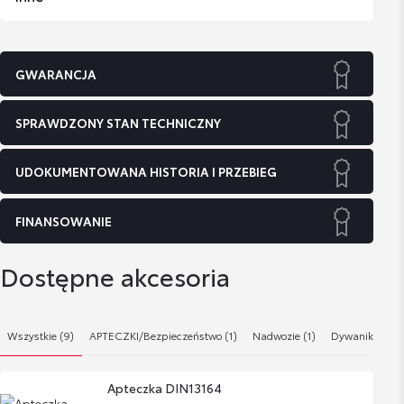
GWARANCJA
SPRAWDZONY STAN TECHNICZNY
UDOKUMENTOWANA HISTORIA I PRZEBIEG
FINANSOWANIE
Dostępne akcesoria
Wszystkie (9)
APTECZKI/Bezpieczeństwo (1)
Nadwozie (1)
Dywaniki / Wyk
Apteczka DIN13164