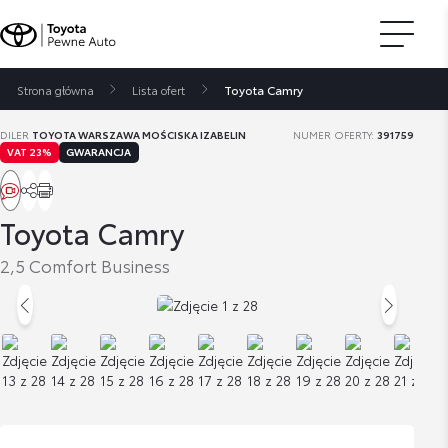
Strona główna
Lista ofert
Toyota Camry
DILER
TOYOTA WARSZAWA MOŚCISKA IZABELIN
NUMER OFERTY:
391759
VAT 23%
GWARANCJA
Toyota Camry
2,5 Comfort Business