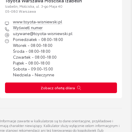
Toyota Warszawa Mościska Izabelin
Zobacz szczegóły
200,37 zł
Izabelin, Mościska, ul. 3-go Maja 40
05-080 Warszawa
www.toyota-wisniewski.pl
KLAUDIA KRAUZE
Wyświetl numer
SPEC DS. LEASINGÓW, KREDYTÓW I UBEZPIECZEŃ
uzywane@toyota-wisniewski.pl
Poniedziałek - 08:00-18:00
Wtorek - 08:00-18:00
Wyświetl numer
Środa - 08:00-18:00
KLAUDIA.KRAUZE@TOYOTA-WISNIEWSKI.PL
Czwartek - 08:00-18:00
Piątek - 08:00-18:00
Sobota - 09:00-15:00
Niedziela - Nieczynne
Zobacz ofertę dilera
Marcin Wencławiak
Specjalista ds. sprzedaży
Wyświetl numer
Informacje zawarte w kalkulatorze są to dane orientacyjne, przykładowe i
uzywane@toyota-wisniewski.pl
mają charakter niewiążący. Kalkulator służy wyłącznie celom informacyjnym i
nie stanowi rekomendacji ani też kierowanego do kogokolwiek (lub