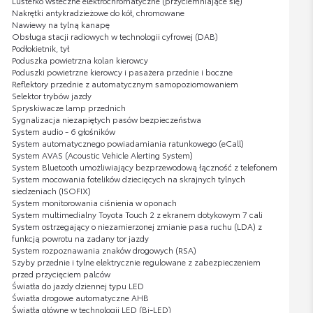
Lusterko wsteczne elektrochromatyczne (przyciemniające się)
Nakrętki antykradzieżowe do kół, chromowane
Nawiewy na tylną kanapę
Obsługa stacji radiowych w technologii cyfrowej (DAB)
Podłokietnik, tył
Poduszka powietrzna kolan kierowcy
Poduszki powietrzne kierowcy i pasażera przednie i boczne
Reflektory przednie z automatycznym samopoziomowaniem
Selektor trybów jazdy
Spryskiwacze lamp przednich
Sygnalizacja niezapiętych pasów bezpieczeństwa
System audio - 6 głośników
System automatycznego powiadamiania ratunkowego (eCall)
System AVAS (Acoustic Vehicle Alerting System)
System Bluetooth umożliwiający bezprzewodową łączność z telefonem
System mocowania fotelików dziecięcych na skrajnych tylnych
siedzeniach (ISOFIX)
System monitorowania ciśnienia w oponach
System multimedialny Toyota Touch 2 z ekranem dotykowym 7 cali
System ostrzegający o niezamierzonej zmianie pasa ruchu (LDA) z
funkcją powrotu na zadany tor jazdy
System rozpoznawania znaków drogowych (RSA)
Szyby przednie i tylne elektrycznie regulowane z zabezpieczeniem
przed przycięciem palców
Światła do jazdy dziennej typu LED
Światła drogowe automatyczne AHB
Światła główne w technologii LED (Bi-LED)