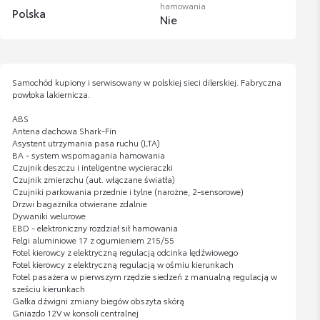
hamowania
Polska
Nie
Samochód kupiony i serwisowany w polskiej sieci dilerskiej. Fabryczna
powłoka lakiernicza.
ABS
Antena dachowa Shark-Fin
Asystent utrzymania pasa ruchu (LTA)
BA - system wspomagania hamowania
Czujnik deszczu i inteligentne wycieraczki
Czujnik zmierzchu (aut. włączane światła)
Czujniki parkowania przednie i tylne (narożne, 2-sensorowe)
Drzwi bagażnika otwierane zdalnie
Dywaniki welurowe
EBD - elektroniczny rozdział sił hamowania
Felgi aluminiowe 17 z ogumieniem 215/55
Fotel kierowcy z elektryczną regulacją odcinka lędźwiowego
Fotel kierowcy z elektryczną regulacją w ośmiu kierunkach
Fotel pasażera w pierwszym rzędzie siedzeń z manualną regulacją w
sześciu kierunkach
Gałka dźwigni zmiany biegów obszyta skórą
Gniazdo 12V w konsoli centralnej