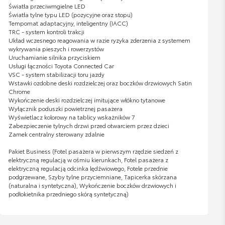
Światła przeciwmgielne LED
Światła tylne typu LED (pozycyjne oraz stopu)
Tempomat adaptacyjny, inteligentny (IACC)
TRC - system kontroli trakcji
Układ wczesnego reagowania w razie ryzyka zderzenia z systemem
wykrywania pieszych i rowerzystów
Uruchamianie silnika przyciskiem
Usługi łączności Toyota Connected Car
VSC - system stabilizacji toru jazdy
Wstawki ozdobne deski rozdzielczej oraz boczków drzwiowych Satin
Chrome
Wykończenie deski rozdzielczej imitujące włókno tytanowe
Wyłącznik poduszki powietrznej pasażera
Wyświetlacz kolorowy na tablicy wskażników 7
Zabezpieczenie tylnych drzwi przed otwarciem przez dzieci
Zamek centralny sterowany zdalnie
Pakiet Business (Fotel pasażera w pierwszym rzędzie siedzeń z
elektryczną regulacją w ośmiu kierunkach, Fotel pasażera z
elektryczną regulacją odcinka lędźwiowego, Fotele przednie
podgrzewane, Szyby tylne przyciemniane, Tapicerka skórzana
(naturalna i syntetyczna), Wykończenie boczków drzwiowych i
podłokietnika przedniego skórą syntetyczną)