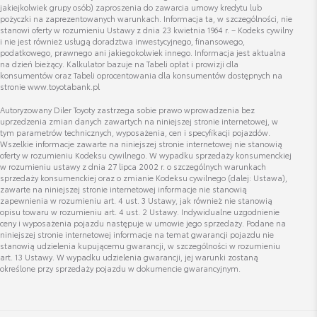
jakiejkolwiek grupy osób) zaproszenia do zawarcia umowy kredytu lub
pożyczki na zaprezentowanych warunkach. Informacja ta, w szczególności, nie
stanowi oferty w rozumieniu Ustawy z dnia 23 kwietnia 1964 r. – Kodeks cywilny
i nie jest również usługą doradztwa inwestycyjnego, finansowego,
podatkowego, prawnego ani jakiegokolwiek innego. Informacja jest aktualna
Bartłomiej Ziółek
na dzień bieżący. Kalkulator bazuje na Tabeli opłat i prowizji dla
konsumentów oraz Tabeli oprocentowania dla konsumentów dostępnych na
Specjalista ds. sprzedaży samochodów nowych
stronie www.toyotabank.pl
Autoryzowany Diler Toyoty zastrzega sobie prawo wprowadzenia bez
uprzedzenia zmian danych zawartych na niniejszej stronie internetowej, w
Wyświetl numer
tym parametrów technicznych, wyposażenia, cen i specyfikacji pojazdów.
bartlomiej.ziolek@toyota-wisniewski.pl
Wszelkie informacje zawarte na niniejszej stronie internetowej nie stanowią
oferty w rozumieniu Kodeksu cywilnego. W wypadku sprzedaży konsumenckiej
w rozumieniu ustawy z dnia 27 lipca 2002 r. o szczególnych warunkach
sprzedaży konsumenckiej oraz o zmianie Kodeksu cywilnego (dalej: Ustawa),
zawarte na niniejszej stronie internetowej informacje nie stanowią
zapewnienia w rozumieniu art. 4 ust. 3 Ustawy, jak również nie stanowią
opisu towaru w rozumieniu art. 4 ust. 2 Ustawy. Indywidualne uzgodnienie
ceny i wyposażenia pojazdu następuje w umowie jego sprzedaży. Podane na
niniejszej stronie internetowej informacje na temat gwarancji pojazdu nie
stanowią udzielenia kupującemu gwarancji, w szczególności w rozumieniu
art. 13 Ustawy. W wypadku udzielenia gwarancji, jej warunki zostaną
określone przy sprzedaży pojazdu w dokumencie gwarancyjnym.