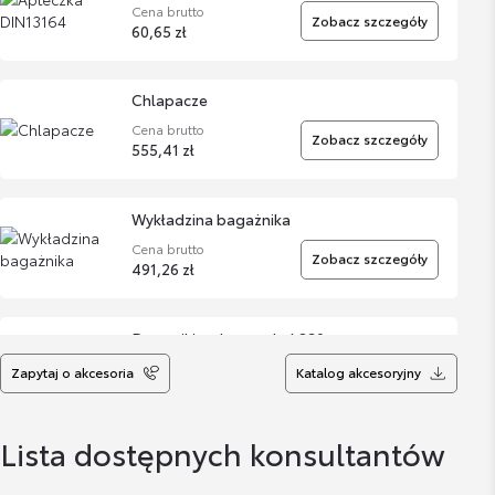
Cena brutto
Zobacz szczegóły
60,65 zł
Chlapacze
Cena brutto
Zobacz szczegóły
555,41 zł
Wykładzina bagażnika
Cena brutto
Zobacz szczegóły
491,26 zł
Dywaniki welurowe kpl 830gr
Cena brutto
Zapytaj o akcesoria
Katalog akcesoryjny
Zobacz szczegóły
558,64 zł
Lista dostępnych konsultantów
Dywaniki gumowe - kpl
Cena brutto